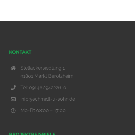
KONTAKT
Stellackersiedlung 1
91801 Markt Berolzheim
Tel: 09146/942226-0
info@schmidt-u-sohn.de
Mo-Fr: 08:00 – 17:00
PROJEKTBEISPIELE