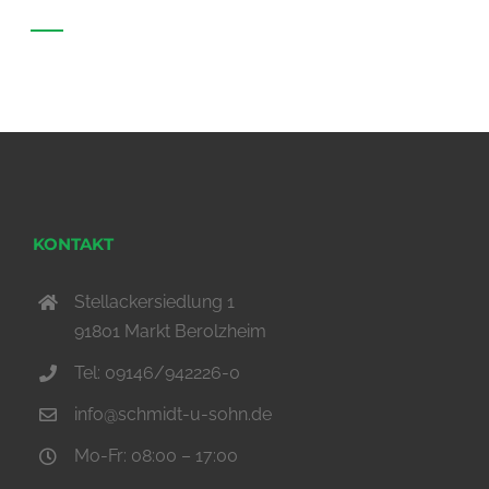
KONTAKT
Stellackersiedlung 1
91801 Markt Berolzheim
Tel: 09146/942226-0
info@schmidt-u-sohn.de
Mo-Fr: 08:00 – 17:00